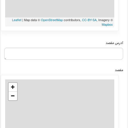
Leaflet
| Map data ©
OpenStreetMap
contributors,
CC-BY-SA
, Imagery ©
Mapbox
آدرس مقصد
مقصد
+
−