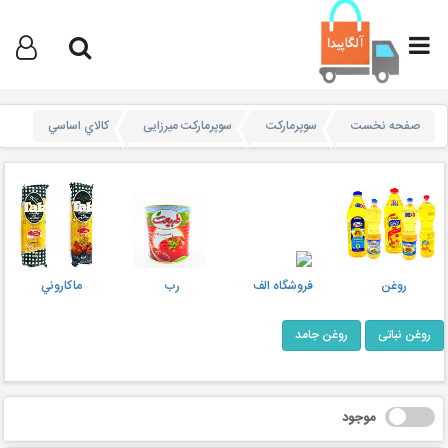
صفحه نخست
سوپرمارکت
سوپرمارکت میرزایی
کالاي اساسي
روغن
فروشگاه الف
رب
ماکاروني
روغن نباتی
روغن جامد
موجود