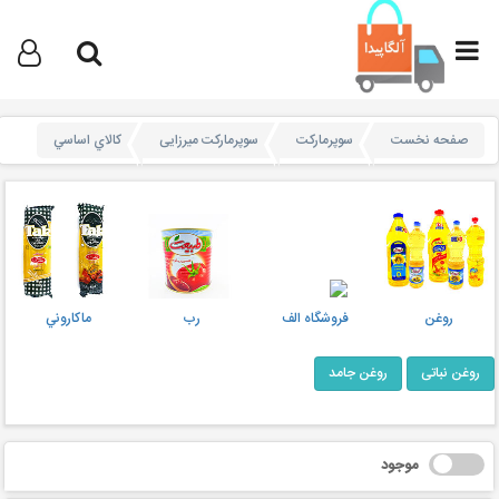
صفحه نخست
سوپرمارکت
سوپرمارکت میرزایی
کالاي اساسي
روغن
فروشگاه الف
رب
ماکاروني
روغن نباتی
روغن جامد
موجود